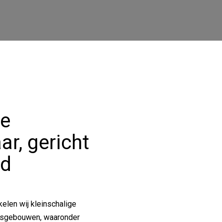
ke
ar, gericht
ed
kelen wij kleinschalige
jfsgebouwen, waaronder