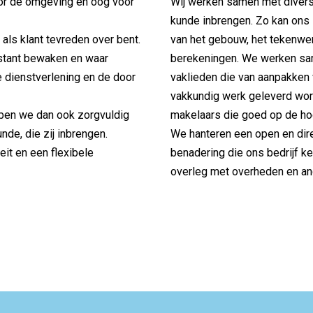
oor de omgeving en oog voor
Wij werken samen met divers
kunde inbrengen. Zo kan ons 
als klant tevreden over bent.
van het gebouw, het tekenwe
nstant bewaken en waar
berekeningen. We werken sa
e dienstverlening en de door
vaklieden die van aanpakken w
vakkundig werk geleverd wor
ben we dan ook zorgvuldig
makelaars die goed op de hoo
de, die zij inbrengen.
We hanteren een open en dir
eit en een flexibele
benadering die ons bedrijf ke
overleg met overheden en a