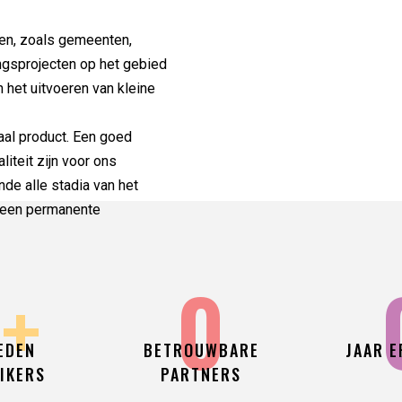
den, zoals gemeenten,
ngsprojecten op het gebied
n het uitvoeren van kleine
aal product. Een goed
liteit zijn voor ons
de alle stadia van het
 een permanente
0
+
0
EDEN
BETROUWBARE
JAAR E
IKERS
PARTNERS